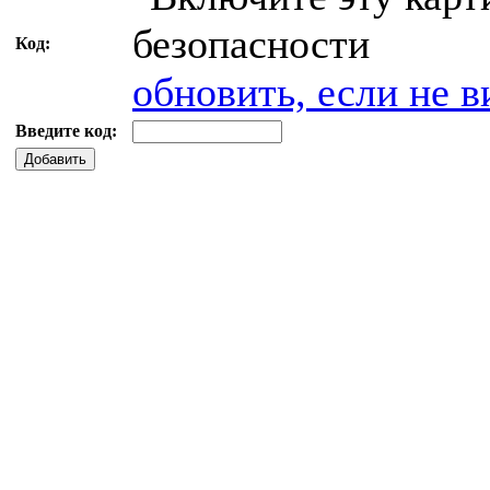
Код:
обновить, если не в
Введите код:
Добавить