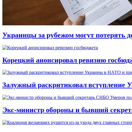
Украинцы за рубежом могут потерять д
Корецкий анонсировал ревизию госбюд
Залужный раскритиковал вступление У
Экс-министр обороны и бывший секре