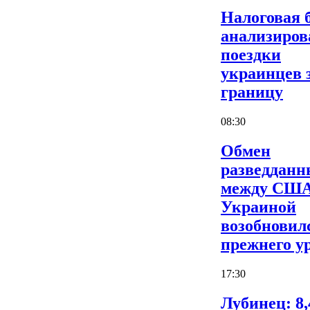
Налоговая 
анализиров
поездки
украинцев 
границу
08:30
Обмен
разведдан
между США
Украиной
возобновил
прежнего у
17:30
Лубинец: 8,