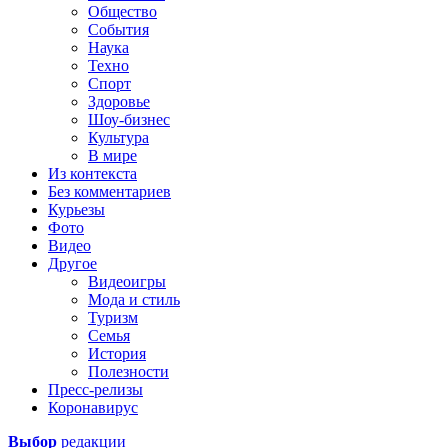
Общество
События
Наука
Техно
Спорт
Здоровье
Шоу-бизнес
Культура
В мире
Из контекста
Без комментариев
Курьезы
Фото
Видео
Другое
Видеоигры
Мода и стиль
Туризм
Семья
История
Полезности
Пресс-релизы
Коронавирус
Выбор
редакции