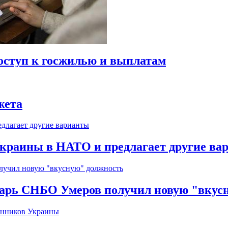
оступ к госжилью и выплатам
жета
краины в НАТО и предлагает другие ва
тарь СНБО Умеров получил новую "вкус