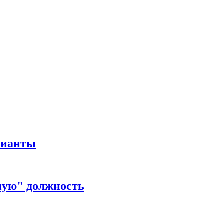
рианты
ную" должность