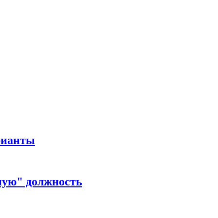
рианты
ную" должность