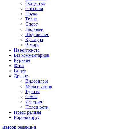
Общество
События
Наука
Техно
Спорт
Здоровье
Шоу-бизнес
Культура
В мире
Из контекста
Без комментариев
Курьезы
Фото
Видео
Другое
Видеоигры
Мода и стиль
Туризм
Семья
История
Полезности
Пресс-релизы
Коронавирус
Выбор
редакции