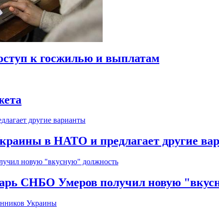
оступ к госжилью и выплатам
жета
краины в НАТО и предлагает другие ва
тарь СНБО Умеров получил новую "вкус