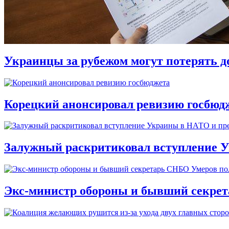
Украинцы за рубежом могут потерять д
Корецкий анонсировал ревизию госбюд
Залужный раскритиковал вступление У
Экс-министр обороны и бывший секре