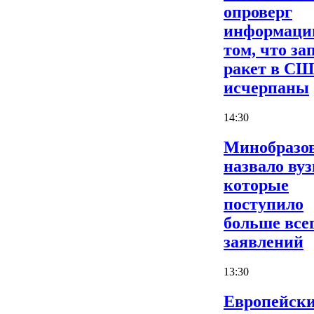
опроверг
информаци
том, что за
ракет в С
исчерпаны
14:30
Минобразо
назвало вуз
которые
поступило
больше все
заявлений
13:30
Европейски