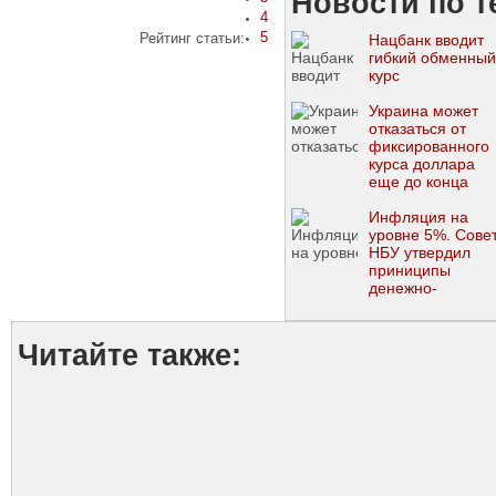
Новости по т
4
5
Рейтинг статьи:
Нацбанк вводит
гибкий обменный
курс
Украина может
отказаться от
фиксированного
курса доллара
еще до конца
войны: от чего эт
зависит
Инфляция на
уровне 5%. Сове
НБУ утвердил
приниципы
денежно-
кредитной
политики на 202
год
Читайте также: