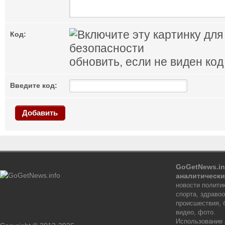
Код:
обновить, если не виден код
Введите код:
Добавить
GoGetNews.in
аналитически
новости политик
спорта, здраво
происшествия, 
видео, фото.
Использование