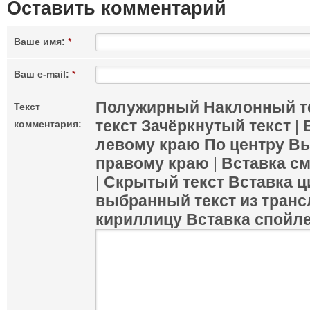
Оставить комментарий
Ваше имя:
*
Ваш e-mail:
*
Полужирный
Наклонный т
Текст
текст
Зачёркнутый текст
|
комментария:
левому краю
По центру
Вы
правому краю
|
Вставка с
|
Скрытый текст
Вставка ц
выбранный текст из транс
кириллицу
Вставка спойл