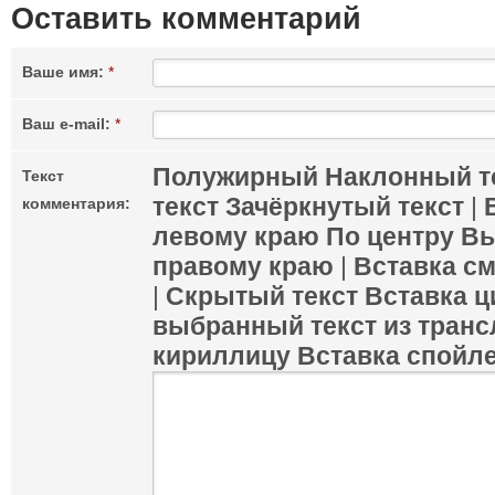
Оставить комментарий
Ваше имя:
*
Ваш e-mail:
*
Полужирный
Наклонный т
Текст
текст
Зачёркнутый текст
|
комментария:
левому краю
По центру
Вы
правому краю
|
Вставка с
|
Скрытый текст
Вставка ц
выбранный текст из транс
кириллицу
Вставка спойл