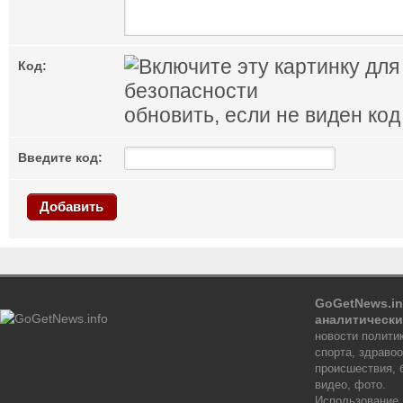
Код:
обновить, если не виден код
Введите код:
Добавить
GoGetNews.in
аналитически
новости политик
спорта, здраво
происшествия, 
видео, фото.
Использование