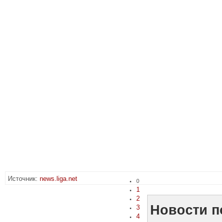
Источник:
news.liga.net
0
1
2
Новости п
3
4