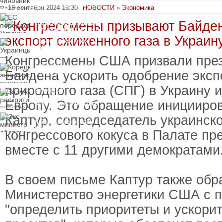
вручили подозрение по
18 сентября 2024 16:30
НОВОСТИ
»
Экономика
делу о растрате более
ЕС передаст Украине
1 млрд гривен
средства от доходов от
замороженных активов
России
Украинцы за рубежом
могут потерять доступ
к госжилью и выплатам
Конгрессмены США призвали пре
Корецкий анонсировал
Байдена ускорить одобрение эксп
ревизию госбюджета
природного газа (СПГ) в Украину 
Залужный
раскритиковал
Европу. Это обращение иницииро
вступление Украины в
НАТО и предлагает
Экс-министр обороны
Каптур, сопредседатель украинско
другие варианты
и бывший секретарь
СНБО Умеров получил
конгрессового кокуса в Палате пр
новую "вкусную"
должность
вместе с 11 другими демократами
В своем письме Каптур также обр
Министерство энергетики США с 
"определить приоритеты и ускори