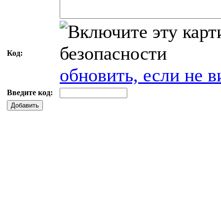
Код:
обновить, если не в
Введите код:
Добавить