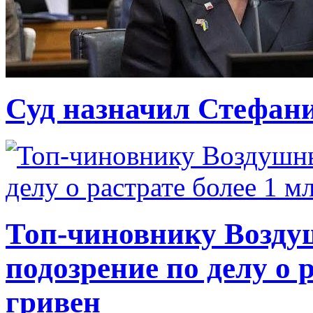
Суд назначил Стефан
Топ-чиновнику Возду
подозрение по делу о 
гривен