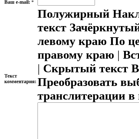
Ваш e-mail:
*
Полужирный
Накл
текст
Зачёркнутый
левому краю
По ц
правому краю
|
Вс
|
Скрытый текст
В
Текст
Преобразовать вы
комментария:
транслитерации в