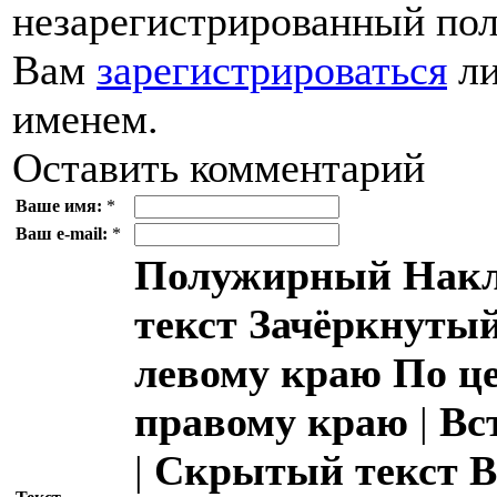
незарегистрированный пол
Вам
зарегистрироваться
ли
именем.
Оставить комментарий
Ваше имя:
*
Ваш e-mail:
*
Полужирный
Накл
текст
Зачёркнутый
левому краю
По ц
правому краю
|
Вс
|
Скрытый текст
В