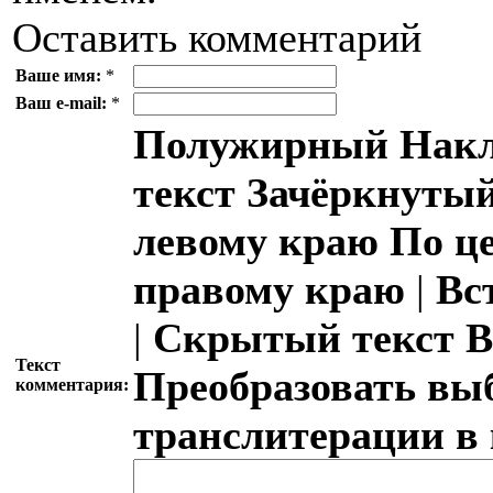
Оставить комментарий
Ваше имя:
*
Ваш e-mail:
*
Полужирный
Накл
текст
Зачёркнутый
левому краю
По ц
правому краю
|
Вс
|
Скрытый текст
В
Текст
Преобразовать вы
комментария:
транслитерации в