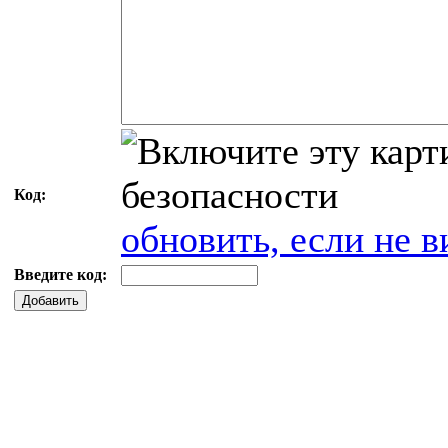
Код:
обновить, если не в
Введите код:
Добавить