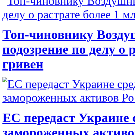
Топ-чиновнику Возду
подозрение по делу о 
гривен
ЕС передаст Украине с
замороженных активо