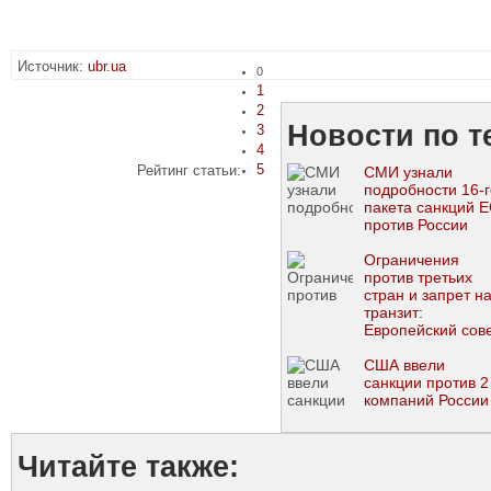
Источник:
ubr.ua
0
1
2
Новости по т
3
4
5
Рейтинг статьи:
СМИ узнали
подробности 16-г
пакета санкций 
против России
Ограничения
против третьих
стран и запрет н
транзит:
Европейский сов
утвердил 11-й
пакет санкций
США ввели
санкции против 2
компаний России
Читайте также: