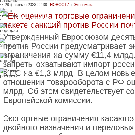
пресечения
26 февраля 2023 22:30
НОВОСТИ
»
Экономика
Топ-чиновнику
Воздушных сил
вручили подозрение по
делу о растрате более
ЕС передаст Украине
1 млрд гривен
средства от доходов от
замороженных активов
Утвержденный Евросоюзом десяты
России
Украинцы за рубежом
против России предусматривает э
могут потерять доступ
к госжилью и выплатам
ограничения на сумму €11,4 млр
Корецкий анонсировал
ревизию госбюджета
запреты охватывают импорт росси
Залужный
в ЕС на €1,3 млрд. В целом новые
раскритиковал
вступление Украины в
отношении товарооборота с РФ оц
НАТО и предлагает
другие варианты
млрд. Об этом свидетельствует с
Европейской комиссии.
Экспортные ограничения касаются
двойного назначения и передовых