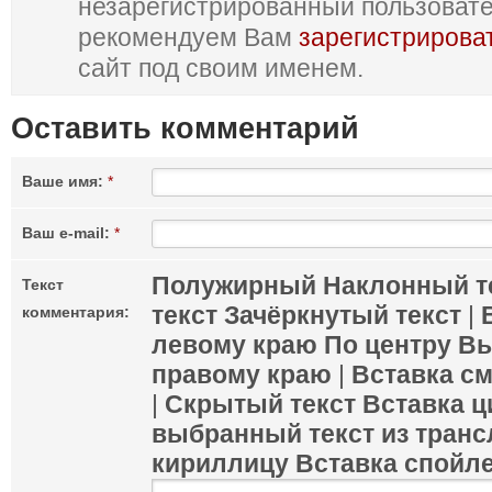
незарегистрированный пользоват
рекомендуем Вам
зарегистрирова
сайт под своим именем.
Оставить комментарий
Ваше имя:
*
Ваш e-mail:
*
Полужирный
Наклонный т
Текст
текст
Зачёркнутый текст
|
комментария:
левому краю
По центру
Вы
правому краю
|
Вставка с
|
Скрытый текст
Вставка ц
выбранный текст из транс
кириллицу
Вставка спойл