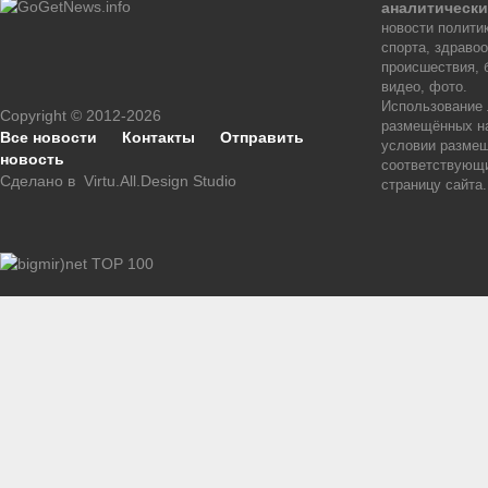
аналитически
новости политик
спорта, здраво
происшествия, 
видео, фото.
Использование
Copyright © 2012-2026
размещённых на
Все новости
Контакты
Отправить
условии размещ
новость
соответствующи
Сделано в
Virtu.All.Design Studio
страницу сайта.