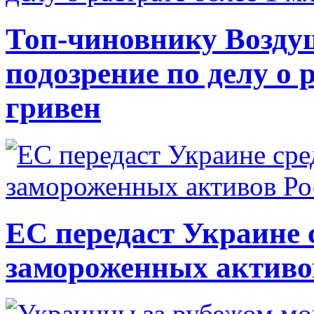
Топ-чиновнику Возду
подозрение по делу о 
гривен
ЕС передаст Украине с
замороженных активо