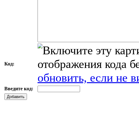
Код:
обновить, если не в
Введите код:
Добавить