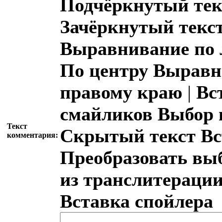
Подчёркнутый тек
Зачёркнутый текс
Выравнивание по 
По центру
Выравн
правому краю
|
Вс
смайликов
Выбор 
Текст
Скрытый текст
Вс
комментария:
Преобразовать вы
из транслитераци
Вставка спойлера