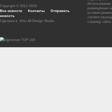
Использование
Copyright © 2012-2026
размещённых на
Все новости
Контакты
Отправить
условии размещ
новость
соответствующи
Сделано в
Virtu.All.Design Studio
страницу сайта.