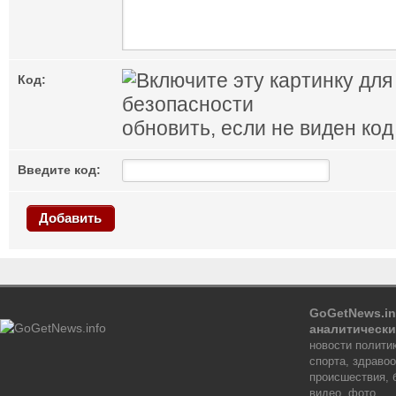
Код:
обновить, если не виден код
Введите код:
Добавить
GoGetNews.in
аналитически
новости политик
спорта, здраво
происшествия, 
видео, фото.