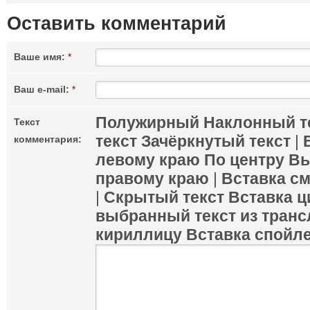
Оставить комментарий
Ваше имя:
*
Ваш e-mail:
*
Полужирный
Наклонный т
Текст
текст
Зачёркнутый текст
|
комментария:
левому краю
По центру
Вы
правому краю
|
Вставка с
|
Скрытый текст
Вставка ц
выбранный текст из транс
кириллицу
Вставка спойл