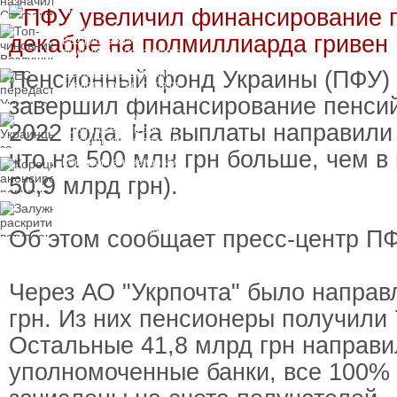
пресечения
Топ-чиновнику
Воздушных сил
вручили подозрение по
делу о растрате более
Пенсионный фонд Украины (ПФУ) 
ЕС передаст Украине
1 млрд гривен
средства от доходов от
замороженных активов
завершил финансирование пенсий
России
Украинцы за рубежом
2022 года. На выплаты направили 
могут потерять доступ
к госжилью и выплатам
что на 500 млн грн больше, чем в
Корецкий анонсировал
ревизию госбюджета
50,9 млрд грн).
Залужный
раскритиковал
вступление Украины в
Об этом сообщает пресс-центр ПФ
НАТО и предлагает
другие варианты
Через АО "Укрпочта" было направ
грн. Из них пенсионеры получили 
Остальные 41,8 млрд грн направи
уполномоченные банки, все 100%