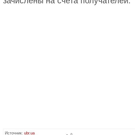
зачислены на счета получателей.
Источник:
ubr.ua
0