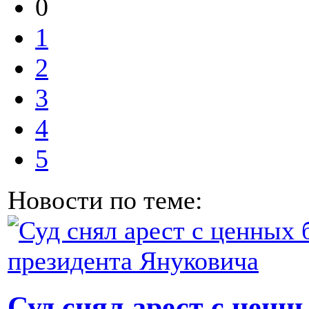
0
1
2
3
4
5
Новости по теме:
Суд снял арест с ценн