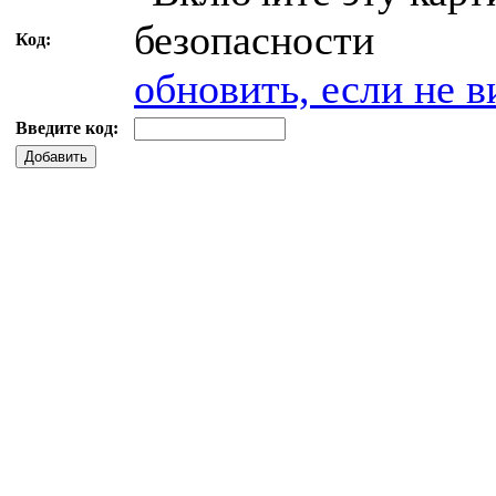
Код:
обновить, если не в
Введите код:
Добавить