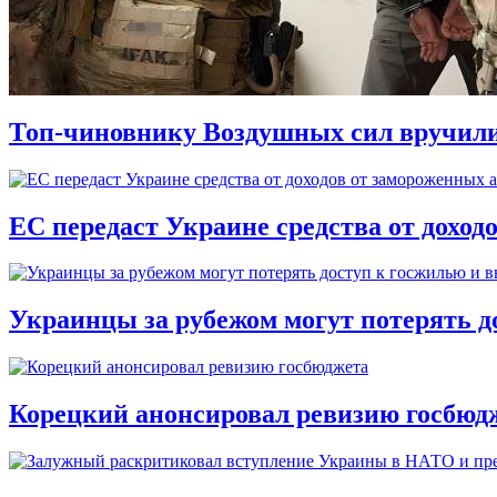
Топ-чиновнику Воздушных сил вручили п
ЕС передаст Украине средства от доход
Украинцы за рубежом могут потерять д
Корецкий анонсировал ревизию госбюд