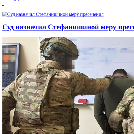
Суд назначил Стефанишиной меру прес