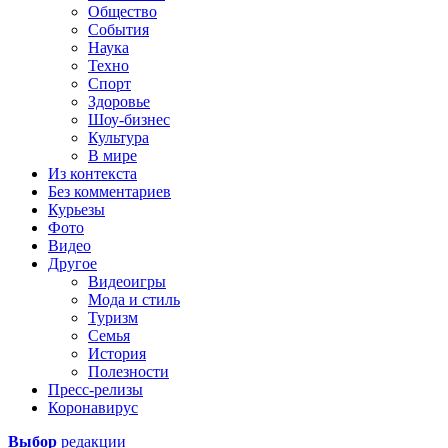
Общество
События
Наука
Техно
Спорт
Здоровье
Шоу-бизнес
Культура
В мире
Из контекста
Без комментариев
Курьезы
Фото
Видео
Другое
Видеоигры
Мода и стиль
Туризм
Семья
История
Полезности
Пресс-релизы
Коронавирус
Выбор
редакции