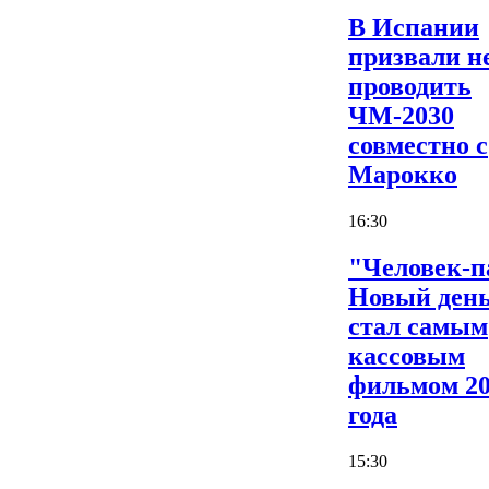
В Испании
призвали н
проводить
ЧМ-2030
совместно с
Марокко
16:30
"Человек-п
Новый ден
стал самым
кассовым
фильмом 2
года
15:30