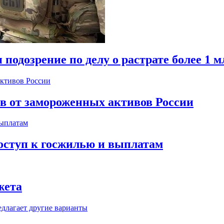
одозрение по делу о растрате более 1 м
ов от замороженных активов России
оступ к госжилью и выплатам
жета