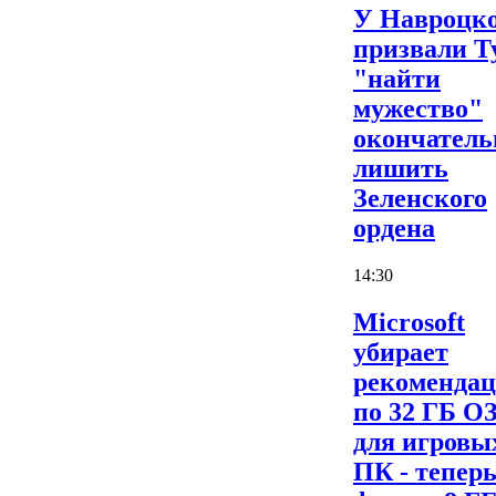
У Навроцк
призвали Т
"найти
мужество"
окончатель
лишить
Зеленского
ордена
14:30
Microsoft
убирает
рекоменда
по 32 ГБ О
для игровы
ПК - теперь