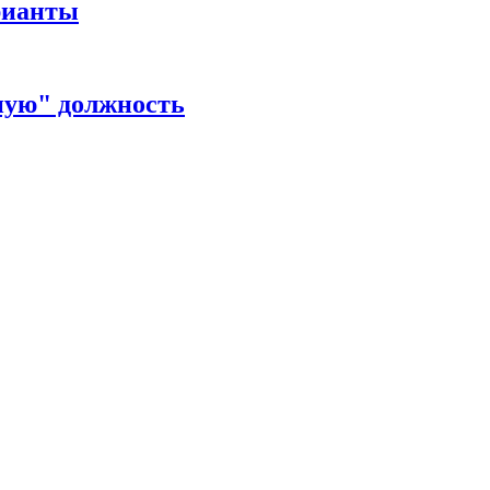
рианты
ную" должность