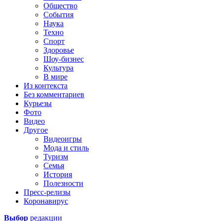
Общество
События
Наука
Техно
Спорт
Здоровье
Шоу-бизнес
Культура
В мире
Из контекста
Без комментариев
Курьезы
Фото
Видео
Другое
Видеоигры
Мода и стиль
Туризм
Семья
История
Полезности
Пресс-релизы
Коронавирус
Выбор
редакции