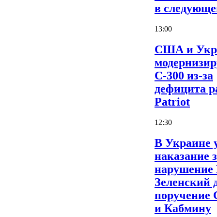
в следующе
13:00
США и Укр
модернизи
С-300 из-за
дефицита р
Patriot
12:30
В Украине 
наказание 
нарушение
Зеленский 
поручение
и Кабмину