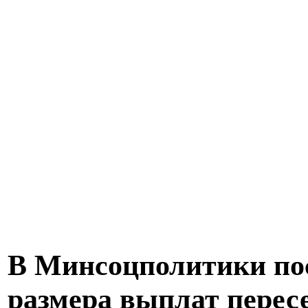
В Минсоцполитики пос
размера выплат перес