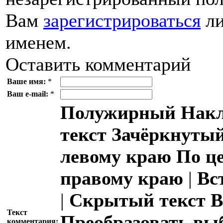
Вам
зарегистрироваться
ли
именем.
Оставить комментарий
Ваше имя:
*
Ваш e-mail:
*
Полужирный
Накл
текст
Зачёркнутый
левому краю
По ц
правому краю
|
Вс
|
Скрытый текст
В
Текст
Преобразовать вы
комментария: