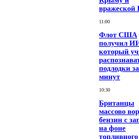
Крыму и
вражеской
11:00
Флот США
получил И
который уч
распознава
подлодки за
минут
10:30
Британцы
массово во
бензин с за
на фоне
топливного