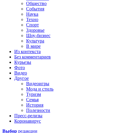
Общество
События
Наука
Техно
Спорт
Здоровье
Шоу-бизнес
Культура
В мире
Из контекста
Без комментариев
Курьезы
Фото
Видео
Другое
Видеоигры
Мода и стиль
Туризм
Семья
История
Полезности
Пресс-релизы
Коронавирус
Выбор
редакции