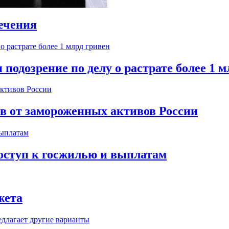
ечения
одозрение по делу о растрате более 1 м
ов от замороженных активов России
оступ к госжилью и выплатам
жета