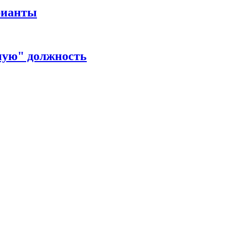
рианты
ную" должность