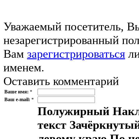
Уважаемый посетитель, Вы
незарегистрированный пол
Вам
зарегистрироваться
ли
именем.
Оставить комментарий
Ваше имя:
*
Ваш e-mail:
*
Полужирный
Накл
текст
Зачёркнутый
левому краю
По ц