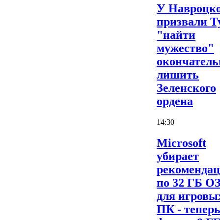
У Навроцк
призвали Т
"найти
мужество"
окончатель
лишить
Зеленского
ордена
14:30
Microsoft
убирает
рекоменда
по 32 ГБ О
для игровы
ПК - теперь