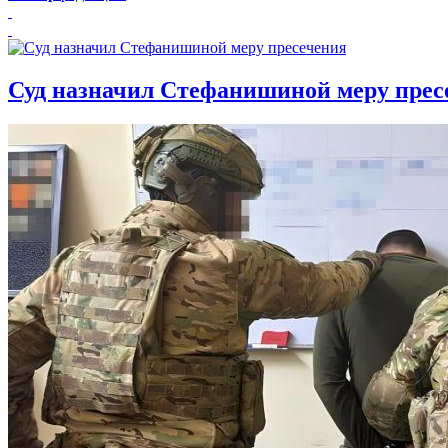
Суд назначил Стефанишиной меру прес