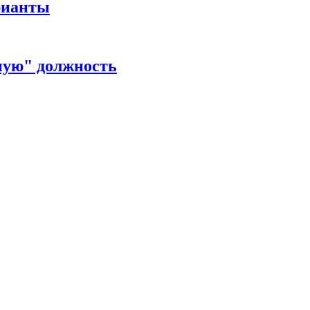
рианты
ную" должность