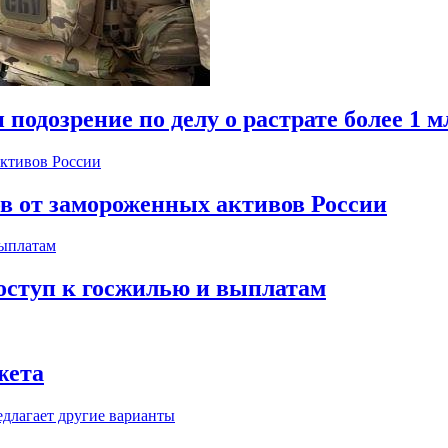
одозрение по делу о растрате более 1 м
ов от замороженных активов России
оступ к госжилью и выплатам
жета