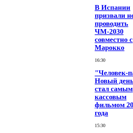
В Испании
призвали н
проводить
ЧМ-2030
совместно с
Марокко
16:30
"Человек-п
Новый ден
стал самым
кассовым
фильмом 2
года
15:30