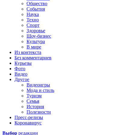
Общество
События
Наука
Техно
Спорт
Здоровье
Шоу-бизнес
Культура
В мире
Из контекста
Без комментариев
Курьезы
Фото
Видео
Другое
Видеоигры
Мода и стиль
Туризм
Семья
История
Полезности
Пресс-релизы
Коронавирус
Выбор
редакции