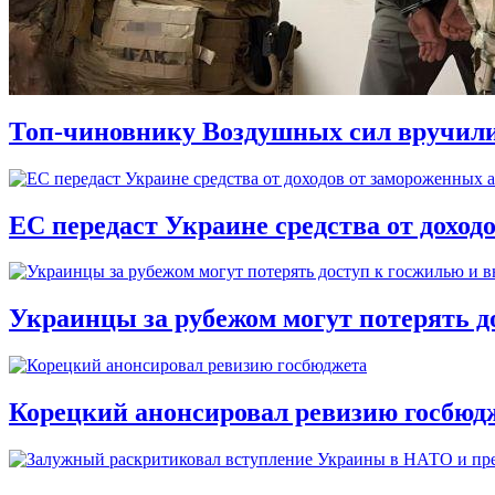
Топ-чиновнику Воздушных сил вручили п
ЕС передаст Украине средства от доход
Украинцы за рубежом могут потерять д
Корецкий анонсировал ревизию госбюд