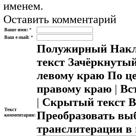
именем.
Оставить комментарий
Ваше имя:
*
Ваш e-mail:
*
Полужирный
Накл
текст
Зачёркнутый
левому краю
По ц
правому краю
|
Вс
|
Скрытый текст
В
Текст
Преобразовать вы
комментария:
транслитерации в