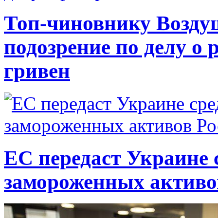
Топ-чиновнику Возду
подозрение по делу о 
гривен
ЕС передаст Украине с
замороженных активо