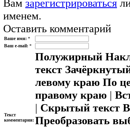
Вам
зарегистрироваться
ли
именем.
Оставить комментарий
Ваше имя:
*
Ваш e-mail:
*
Полужирный
Накл
текст
Зачёркнутый
левому краю
По ц
правому краю
|
Вс
|
Скрытый текст
В
Текст
Преобразовать вы
комментария: