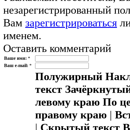
незарегистрированный пол
Вам
зарегистрироваться
ли
именем.
Оставить комментарий
Ваше имя:
*
Ваш e-mail:
*
Полужирный
Накл
текст
Зачёркнутый
левому краю
По ц
правому краю
|
Вс
|
Скрытый текст
В