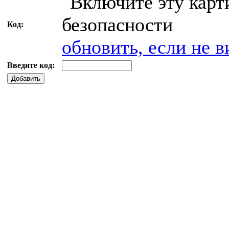
Код:
обновить, если не в
Введите код:
Добавить