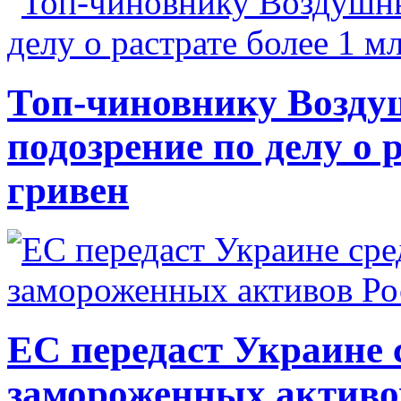
Топ-чиновнику Возду
подозрение по делу о 
гривен
ЕС передаст Украине с
замороженных активо