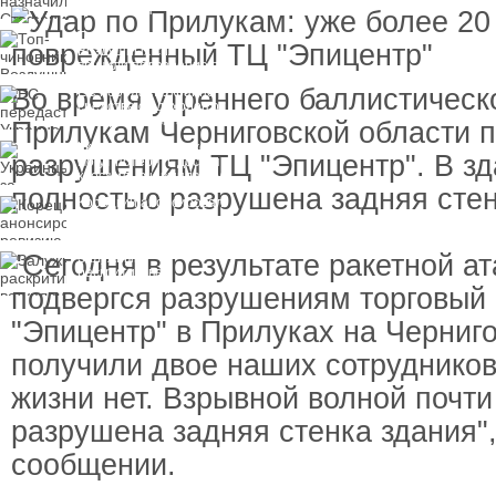
пресечения
Топ-чиновнику
Воздушных сил
вручили подозрение по
делу о растрате более
Во время утреннего баллистическ
ЕС передаст Украине
1 млрд гривен
средства от доходов от
замороженных активов
Прилукам Черниговской области п
России
Украинцы за рубежом
разрушениям ТЦ "Эпицентр". В зд
могут потерять доступ
к госжилью и выплатам
полностью разрушена задняя стен
Корецкий анонсировал
ревизию госбюджета
"Сегодня в результате ракетной ат
Залужный
раскритиковал
вступление Украины в
подвергся разрушениям торговый
НАТО и предлагает
другие варианты
"Эпицентр" в Прилуках на Черниг
получили двое наших сотрудников
жизни нет. Взрывной волной почт
разрушена задняя стенка здания", 
сообщении.