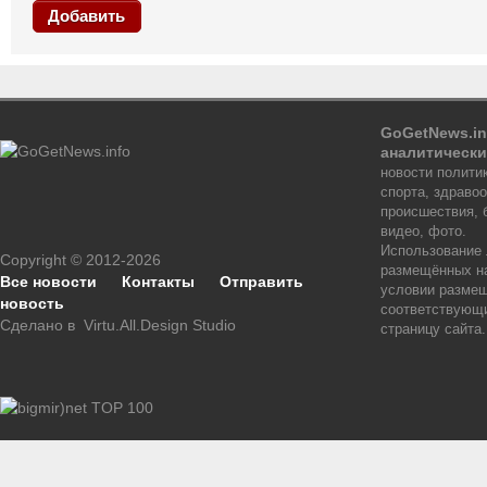
Добавить
GoGetNews.in
аналитически
новости политик
спорта, здраво
происшествия, 
видео, фото.
Использование
Copyright © 2012-2026
размещённых на
Все новости
Контакты
Отправить
условии размещ
новость
соответствующи
Сделано в
Virtu.All.Design Studio
страницу сайта.