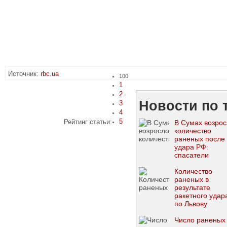
Источник:
rbc.ua
100
1
2
Новости по 
3
4
5
Рейтинг статьи:
В Сумах возро
количество
раненых после
удара РФ:
спасатели
разбирают зав
Количество
раненых в
результате
ракетного удар
по Львову
существенно
возросло
Число раненых