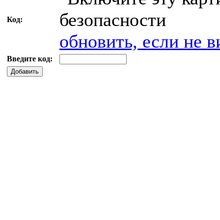
Код:
обновить, если не в
Введите код:
Добавить