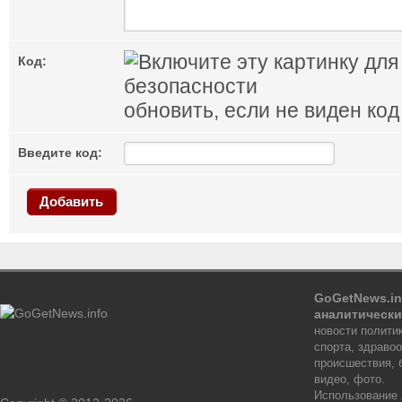
Код:
обновить, если не виден код
Введите код:
Добавить
GoGetNews.in
аналитически
новости политик
спорта, здраво
происшествия, 
видео, фото.
Использование