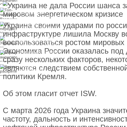
пресечения
Топ-чиновнику
Воздушных сил
вручили подозрение по
делу о растрате более
Украина своими ударами по росс
ЕС передаст Украине
1 млрд гривен
средства от доходов от
замороженных активов
инфраструктуре лишила Москву в
России
Украинцы за рубежом
воспользоваться ростом мировых 
могут потерять доступ
к госжилью и выплатам
Экономика России оказалась под
Корецкий анонсировал
ревизию госбюджета
сразу нескольких факторов, некот
являются следствием собственно
Залужный
раскритиковал
вступление Украины в
политики Кремля.
НАТО и предлагает
другие варианты
Об этом гласит отчет ISW.
С марта 2026 года Украина значи
частоту, дальность и интенсивнос