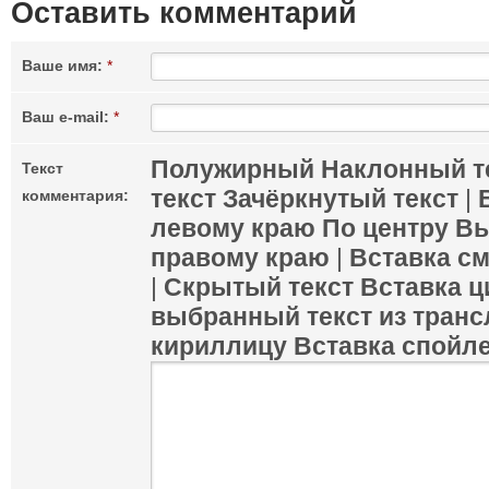
Оставить комментарий
Ваше имя:
*
Ваш e-mail:
*
Полужирный
Наклонный т
Текст
текст
Зачёркнутый текст
|
комментария:
левому краю
По центру
Вы
правому краю
|
Вставка с
|
Скрытый текст
Вставка ц
выбранный текст из транс
кириллицу
Вставка спойл