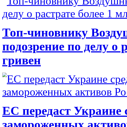
Топ-чиновнику Возду
подозрение по делу о 
гривен
ЕС передаст Украине с
замороженных активо