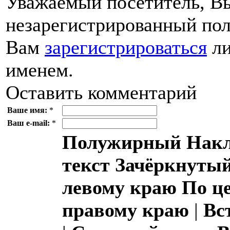
Уважаемый посетитель, Вы
незарегистрированный пол
Вам
зарегистрироваться
ли
именем.
Оставить комментарий
Ваше имя:
*
Ваш e-mail:
*
Полужирный
Накл
текст
Зачёркнутый
левому краю
По ц
правому краю
|
Вс