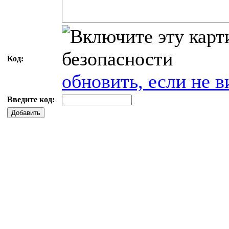
Код:
обновить, если не в
Введите код:
Добавить