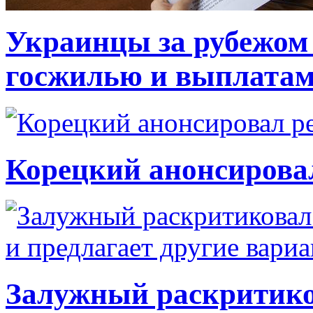
Украинцы за рубежом 
госжилью и выплата
Корецкий анонсирова
Залужный раскритико