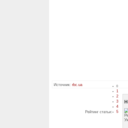
Источник:
rbc.ua
0
1
2
3
Н
4
5
Рейтинг статьи: