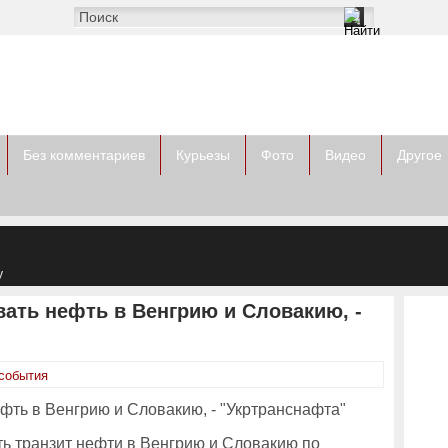
Без комментариев
Курьезы
Фото
Видео
Другое
у
вать нефть в Венгрию и Словакию, -
события
ть транзит нефти в Венгрию и Словакию по