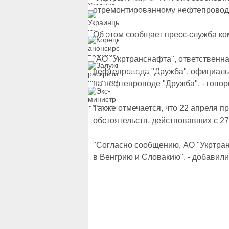
замороженных активов
России
отремонтированному нефтепроводу
Украинцы за рубежом
могут потерять доступ
к госжилью и выплатам
Об этом сообщает пресс-служба к
Корецкий анонсировал
ревизию госбюджета
"АО "Укртранснафта", ответственна
Залужный
нефтепровода "Дружба", официаль
раскритиковал
вступление Украины в
на нефтепроводе "Дружба", - гово
НАТО и предлагает
Экс-министр обороны
другие варианты
и бывший секретарь
СНБО Умеров получил
Также отмечается, что 22 апреля 
новую "вкусную"
должность
обстоятельств, действовавших с 27
"Согласно сообщению, АО "Укртран
в Венгрию и Словакию", - добавили