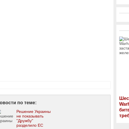
Шес
овости по теме:
War
бит
Решение Украины
тре
не показывать
"Дружбу"
разделило ЕС