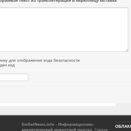
ранный текст из транслитерации в кириллицу
Вставка
иден код
GoGetNews.info - Информационно-
ОБЛАК
аналитический новостной портал
.
Свежие