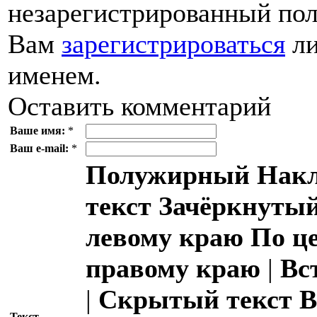
незарегистрированный пол
Вам
зарегистрироваться
ли
именем.
Оставить комментарий
Ваше имя:
*
Ваш e-mail:
*
Полужирный
Накл
текст
Зачёркнутый
левому краю
По ц
правому краю
|
Вс
|
Скрытый текст
В
Текст