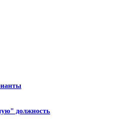
рианты
ную" должность