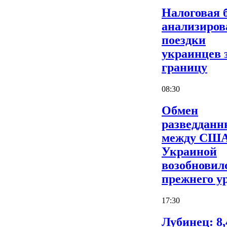
Налоговая 
анализиров
поездки
украинцев 
границу
08:30
Обмен
разведдан
между США
Украиной
возобновил
прежнего у
17:30
Лубинец: 8,