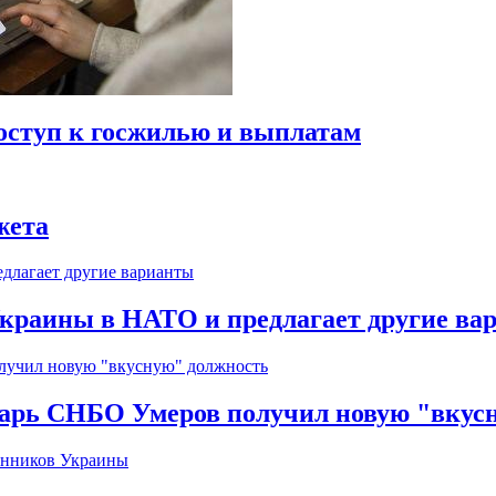
оступ к госжилью и выплатам
жета
краины в НАТО и предлагает другие ва
тарь СНБО Умеров получил новую "вкус