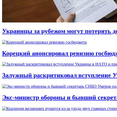
Украинцы за рубежом могут потерять д
Корецкий анонсировал ревизию госбюд
Залужный раскритиковал вступление У
Экс-министр обороны и бывший секре