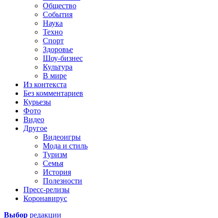
Общество
События
Наука
Техно
Спорт
Здоровье
Шоу-бизнес
Культура
В мире
Из контекста
Без комментариев
Курьезы
Фото
Видео
Другое
Видеоигры
Мода и стиль
Туризм
Семья
История
Полезности
Пресс-релизы
Коронавирус
Выбор
редакции