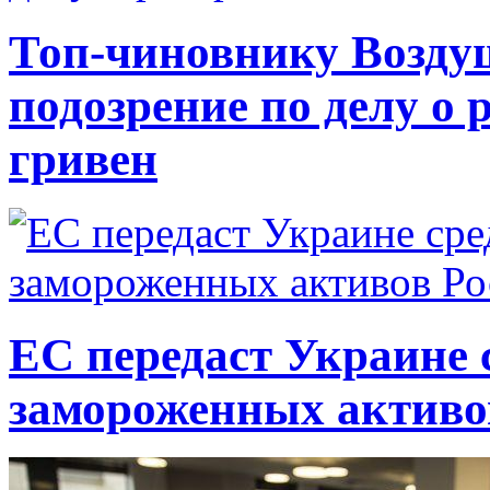
Топ-чиновнику Возду
подозрение по делу о 
гривен
ЕС передаст Украине с
замороженных активо