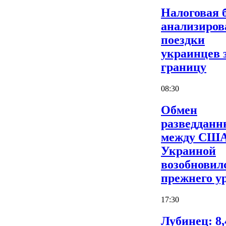
Налоговая 
анализиров
поездки
украинцев 
границу
08:30
Обмен
разведдан
между США
Украиной
возобновил
прежнего у
17:30
Лубинец: 8,