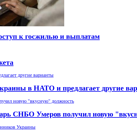
оступ к госжилью и выплатам
жета
краины в НАТО и предлагает другие ва
тарь СНБО Умеров получил новую "вкус