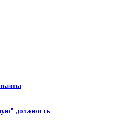
рианты
ную" должность