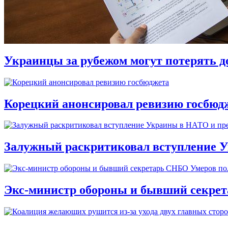
Украинцы за рубежом могут потерять д
Корецкий анонсировал ревизию госбюд
Залужный раскритиковал вступление У
Экс-министр обороны и бывший секре