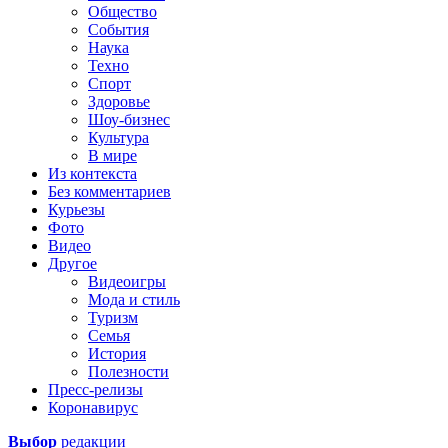
Общество
События
Наука
Техно
Спорт
Здоровье
Шоу-бизнес
Культура
В мире
Из контекста
Без комментариев
Курьезы
Фото
Видео
Другое
Видеоигры
Мода и стиль
Туризм
Семья
История
Полезности
Пресс-релизы
Коронавирус
Выбор
редакции