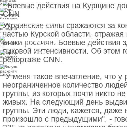
пресечения
Топ-чиновнику
Воздушных сил
вручили подозрение по
делу о растрате более
Украинские силы сражаются за ко
ЕС передаст Украине
1 млрд гривен
средства от доходов от
замороженных активов
частью Курской области, отражая
России
Украинцы за рубежом
атаки россиян. Боевые действия з
могут потерять доступ
к госжилью и выплатам
пиковой интенсивности. Об этом г
Корецкий анонсировал
ревизию госбюджета
репортаже CNN.
Залужный
раскритиковал
вступление Украины в
"У меня такое впечатление, что у
НАТО и предлагает
другие варианты
неограниченное количество люде
группы, из которых почти никто не
живых. На следующий день выдви
группы. Эти люди, кажется, даже н
произошло с предыдущими", - гов