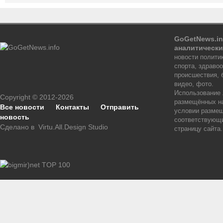
GoGetNews.in
аналитически
новости политик
спорта, здраво
происшествия, 
видео, фото.
Использование
Copyright © 2012-2026
размещённых на
Все новости
Контакты
Отправить
условии размещ
новость
соответствующи
Сделано в
Virtu.All.Design Studio
страницу сайта.