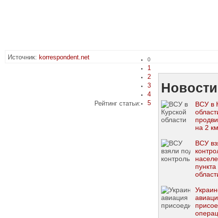
Источник:
korrespondent.net
0
1
2
Новости
3
4
5
Рейтинг статьи:
ВСУ в 
област
продви
на 2 к
ВСУ вз
контро
насел
пункта
области
Сырск
Украин
авиац
присое
операц