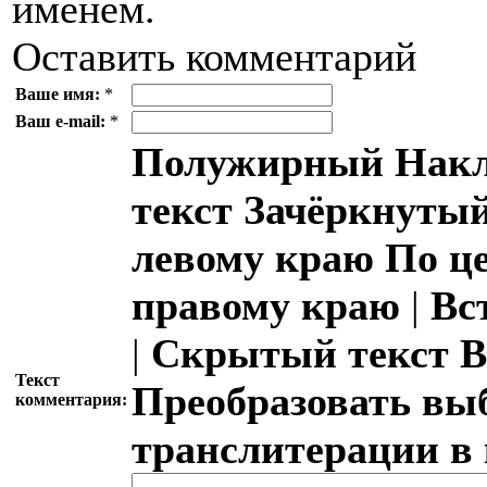
именем.
Оставить комментарий
Ваше имя:
*
Ваш e-mail:
*
Полужирный
Накл
текст
Зачёркнутый
левому краю
По ц
правому краю
|
Вс
|
Скрытый текст
В
Текст
Преобразовать вы
комментария:
транслитерации в