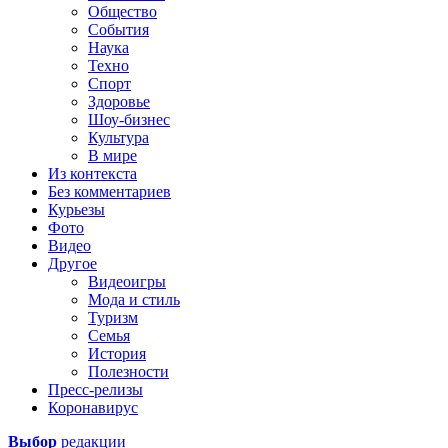
Общество
События
Наука
Техно
Спорт
Здоровье
Шоу-бизнес
Культура
В мире
Из контекста
Без комментариев
Курьезы
Фото
Видео
Другое
Видеоигры
Мода и стиль
Туризм
Семья
История
Полезности
Пресс-релизы
Коронавирус
Выбор
редакции