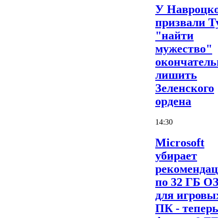
У Навроцк
призвали Т
"найти
мужество"
окончатель
лишить
Зеленского
ордена
14:30
Microsoft
убирает
рекоменда
по 32 ГБ О
для игровы
ПК - теперь