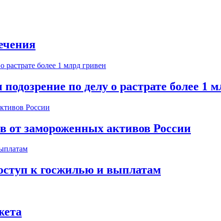
ечения
одозрение по делу о растрате более 1 м
ов от замороженных активов России
оступ к госжилью и выплатам
жета