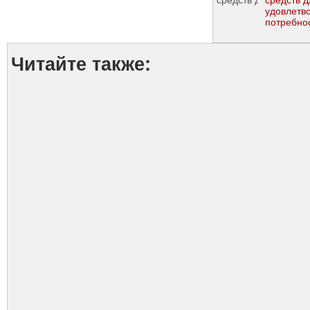
средств д
удовлетв
потребно
Украины, 
Пентагон
Читайте также: