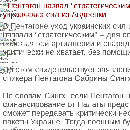
Залужный
раскритиковал
вступление Украины в
НАТО и предлагает
В Пентагоне уход украинских сил 
Экс-министр обороны
другие варианты
и бывший секретарь
СНБО Умеров получил
назвали "стратегическим" – для с
новую "вкусную"
Коалиция желающих
должность
собственной артиллерии и снаряд
рушится из-за ухода
двух главных
критически не хватает, без помо
сторонников Украины
Почти 40% украинцев
планируют сменить
работу
Об этом свидетельствует заявлен
Трамп хочет изменить
законопроект об
"адских санкциях"
спикера Пентагона Сабрины Сингх
против России
По словам Сингх, если Пентагон 
финансирование от Палаты предст
сможет передавать критически н
пакеты Украине. Тогда военным б