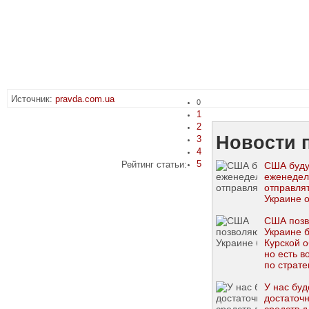
Источник:
pravda.com.ua
0
1
2
Новости п
3
4
5
Рейтинг статьи:
США буду
еженедел
отправля
Украине 
США поз
Украине б
Курской о
но есть в
по страте
целям
У нас буд
достаточ