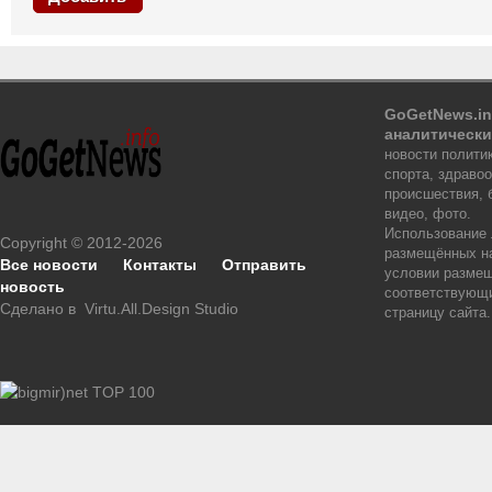
GoGetNews.in
аналитически
новости политик
спорта, здраво
происшествия, 
видео, фото.
Использование
Copyright © 2012-2026
размещённых на
Все новости
Контакты
Отправить
условии размещ
новость
соответствующи
Сделано в
Virtu.All.Design Studio
страницу сайта.