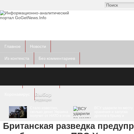
Главное
Новости
Из контекста
Без комментариев
Курьезы
Фото
Видео
Другое
Пресс-релизы
Коронавирус
Выбор
редакции
Стало известно,
ВСУ ударили по месту
сколько денег Украина
хранения и запуска
получит от НАТО в этом
дронов в Крыму и
и в следующем году
вражеской РЛС
Британская разведка предупр