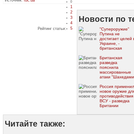
Источник:
rbc.ua
0
1
2
Новости по т
3
4
5
Рейтинг статьи:
"Супероружие"
Путина не
достигает целей 
Украине, -
британская
разведка
Британская
разведка
пояснила
массированные
атаки "Шахедами
и экономию
Россией ракет
Россия примени
новое оружие дл
противодействия
ВСУ - разведка
Британии
Читайте также: