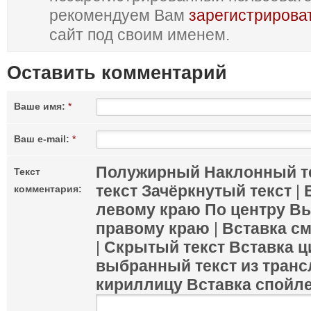
рекомендуем Вам
зарегистрирова
сайт под своим именем.
Оставить комментарий
Ваше имя:
*
Ваш e-mail:
*
Полужирный
Наклонный т
Текст
текст
Зачёркнутый текст
|
комментария:
левому краю
По центру
Вы
правому краю
|
Вставка с
|
Скрытый текст
Вставка ц
выбранный текст из транс
кириллицу
Вставка спойл