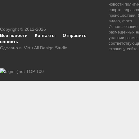
новости политик
спорта, здраво
происшествия, 
видео, фото.
Использование
Copyright © 2012-2026
размещённых на
Все новости
Контакты
Отправить
условии размещ
новость
соответствующи
Сделано в
Virtu.All.Design Studio
страницу сайта.