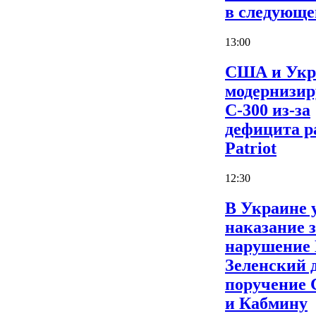
в следующе
13:00
США и Укр
модернизи
С-300 из-за
дефицита р
Patriot
12:30
В Украине 
наказание 
нарушение
Зеленский 
поручение
и Кабмину