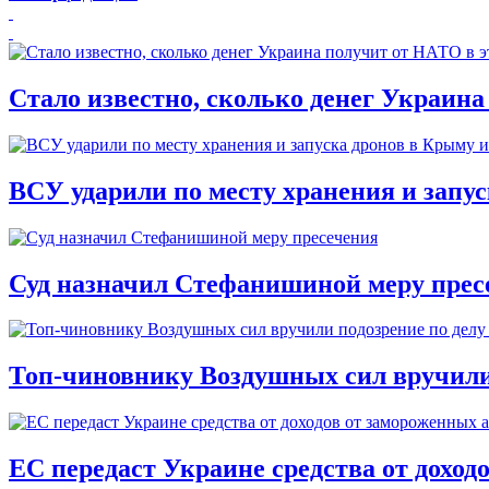
Стало известно, сколько денег Украина
ВСУ ударили по месту хранения и запу
Суд назначил Стефанишиной меру прес
Топ-чиновнику Воздушных сил вручили п
ЕС передаст Украине средства от доход