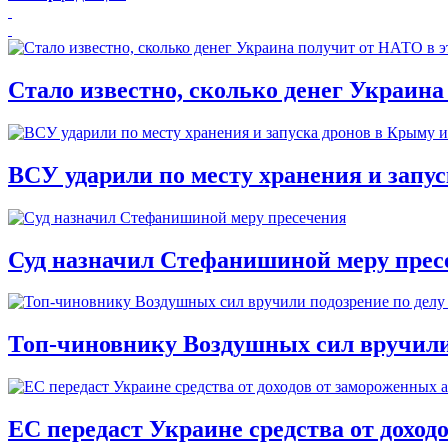
Стало известно, сколько денег Украина
ВСУ ударили по месту хранения и запу
Суд назначил Стефанишиной меру прес
Топ-чиновнику Воздушных сил вручили п
ЕС передаст Украине средства от доход