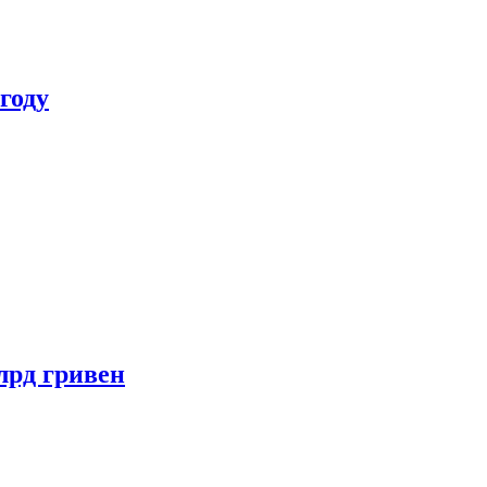
году
лрд гривен