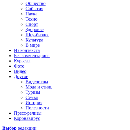
Общество
События
Наука
Техно
Спорт
Здоровье
Шоу-бизнес
Культура
В мире
Из контекста
Без комментариев
Курьезы
Фото
Видео
Другое
Видеоигры
Мода и стиль
Туризм
Семья
История
Полезности
Пресс-релизы
Коронавирус
Выбор
редакции