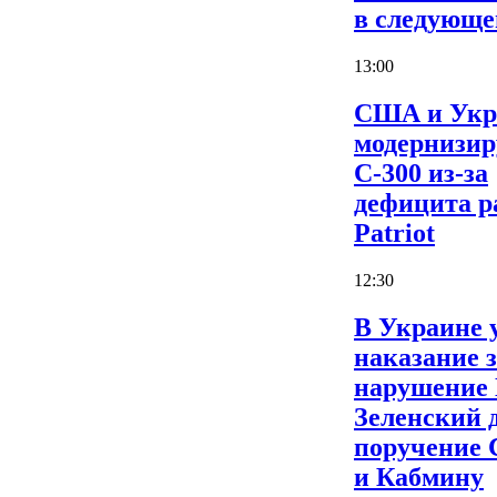
в следующе
13:00
США и Укр
модернизи
С-300 из-за
дефицита р
Patriot
12:30
В Украине 
наказание 
нарушение
Зеленский 
поручение
и Кабмину