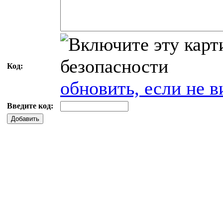
Код:
обновить, если не в
Введите код:
Добавить