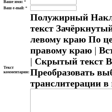
Ваше имя:
*
Ваш e-mail:
*
Полужирный
Накл
текст
Зачёркнутый
левому краю
По ц
правому краю
|
Вс
|
Скрытый текст
В
Текст
Преобразовать вы
комментария:
транслитерации в