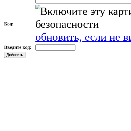
Код:
обновить, если не в
Введите код:
Добавить