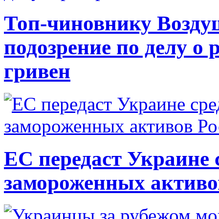
Топ-чиновнику Возду
подозрение по делу о 
гривен
ЕС передаст Украине с
замороженных активо