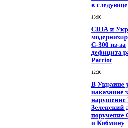
в следующе
13:00
США и Укр
модернизи
С-300 из-за
дефицита р
Patriot
12:30
В Украине 
наказание 
нарушение
Зеленский 
поручение
и Кабмину