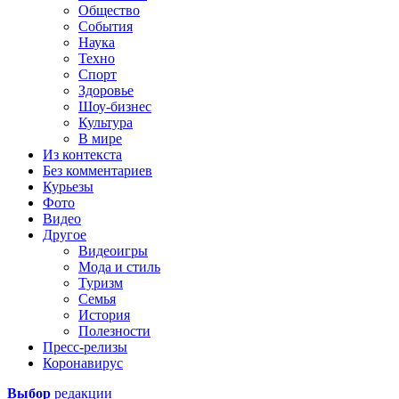
Общество
События
Наука
Техно
Спорт
Здоровье
Шоу-бизнес
Культура
В мире
Из контекста
Без комментариев
Курьезы
Фото
Видео
Другое
Видеоигры
Мода и стиль
Туризм
Семья
История
Полезности
Пресс-релизы
Коронавирус
Выбор
редакции