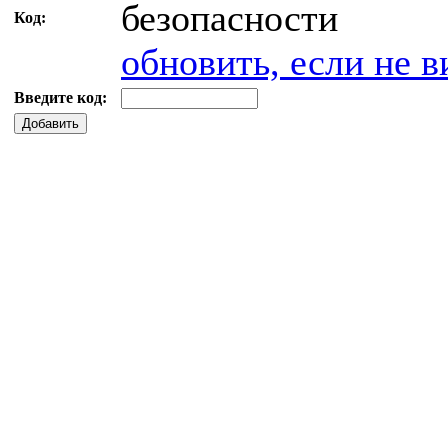
Код:
обновить, если не в
Введите код:
Добавить