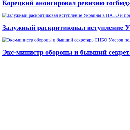
Корецкий анонсировал ревизию госбюд
Залужный раскритиковал вступление У
Экс-министр обороны и бывший секре