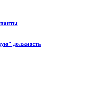
рианты
ную" должность