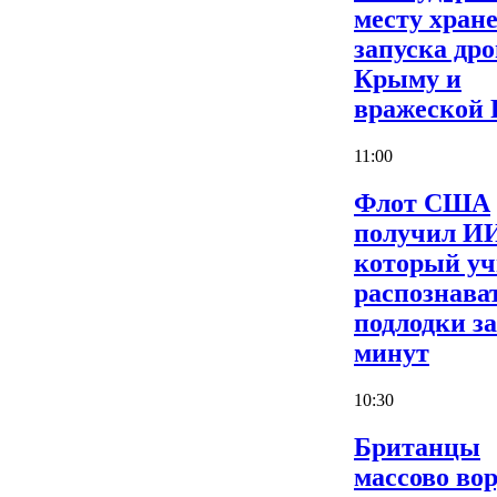
месту хран
запуска дро
Крыму и
вражеской
11:00
Флот США
получил И
который уч
распознава
подлодки за
минут
10:30
Британцы
массово во