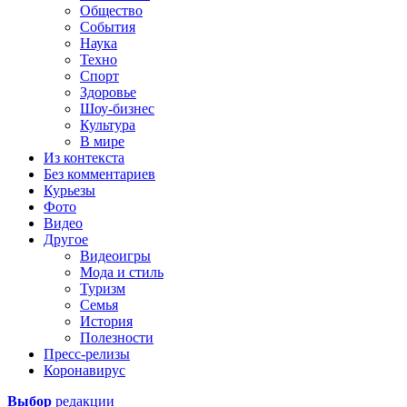
Общество
События
Наука
Техно
Спорт
Здоровье
Шоу-бизнес
Культура
В мире
Из контекста
Без комментариев
Курьезы
Фото
Видео
Другое
Видеоигры
Мода и стиль
Туризм
Семья
История
Полезности
Пресс-релизы
Коронавирус
Выбор
редакции