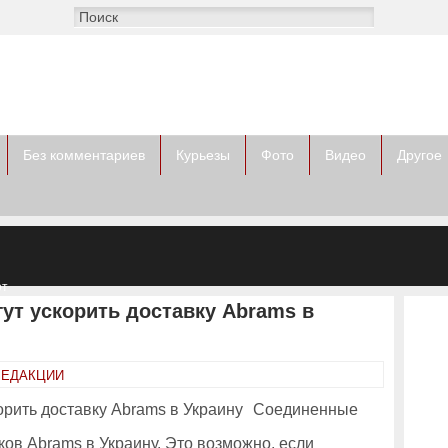
Без комментариев
Курьезы
Фото
Видео
Другое
от
ов
ут ускорить доставку Abrams в
РЕДАКЦИИ
Соединенные
ков Abrams в Украину. Это возможно, если