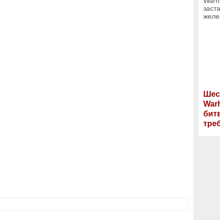
Шес
War
бит
тре