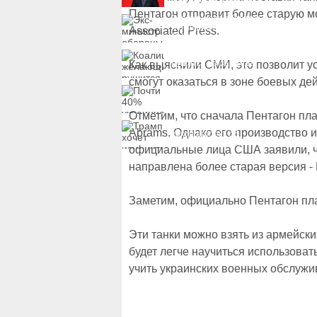
вступление Украины в
НАТО и предлагает
Пентагон отправит более старую м
Экс-министр обороны
другие варианты
и бывший секретарь
Associated Press.
СНБО Умеров получил
новую "вкусную"
Коалиция желающих
должность
рушится из-за ухода
Как выяснили СМИ, это позволит у
двух главных
смогут оказаться в зоне боевых де
сторонников Украины
Почти 40% украинцев
планируют сменить
работу
Отметим, что сначала Пентагон пл
Трамп хочет изменить
Abrams. Однако его производство и
законопроект об
"адских санкциях"
официальные лица США заявили, ч
против России
направлена более старая версия -
Заметим, официально Пентагон пл
Эти танки можно взять из армейск
будет легче научиться использоват
учить украинских военных обслужи