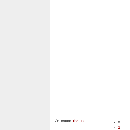
Источник:
rbc.ua
0
1