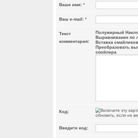
Ваше имя:
*
Ваш e-mail:
*
Полужирный
Накло
Текст
Выравнивание по 
комментария:
Вставка смайлико
Преобразовать выб
спойлера
Код:
обновить, если не в
Введите код: