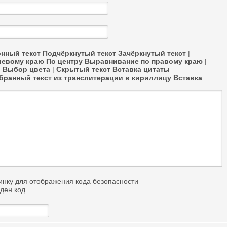
нный текст
Подчёркнутый текст
Зачёркнутый текст
|
левому краю
По центру
Выравнивание по правому краю
|
в
Выбор цвета
|
Скрытый текст
Вставка цитаты
ранный текст из транслитерации в кириллицу
Вставка
иден код