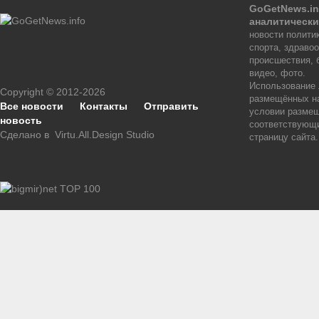
GoGetNews.in
аналитически
новости политик
спорта, здраво
происшествия, 
видео, фото.
Использование
Copyright © 2012-2026
размещённых на
Все новости
Контакты
Отправить
условии размещ
новость
соответствующи
Сделано в
Virtu.All.Design Studio
страницу сайта.