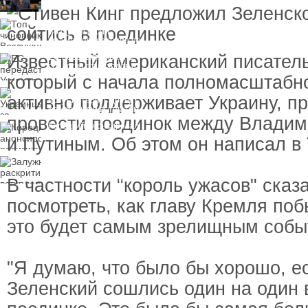
пресечения
Топ-чиновнику
Воздушных сил
вручили подозрение по
делу о растрате более
Известный американский писатель
ЕС передаст Украине
1 млрд гривен
средства от доходов от
замороженных активов
который с начала полномасштабн
России
Украинцы за рубежом
активно поддерживает Украину, п
могут потерять доступ
к госжилью и выплатам
провести поединок между Влади
Корецкий анонсировал
ревизию госбюджета
и Путиным. Об этом он написал в T
Залужный
раскритиковал
вступление Украины в
В частности "король ужасов" сказа
НАТО и предлагает
другие варианты
посмотреть, как главу Кремля побь
это будет самым зрелищным собы
"Я думаю, что было бы хорошо, е
Зеленский сошлись один на один 