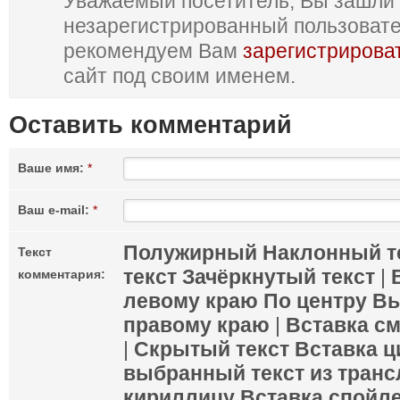
Уважаемый посетитель, Вы зашли 
незарегистрированный пользоват
рекомендуем Вам
зарегистрирова
сайт под своим именем.
Оставить комментарий
Ваше имя:
*
Ваш e-mail:
*
Полужирный
Наклонный т
Текст
текст
Зачёркнутый текст
|
комментария:
левому краю
По центру
Вы
правому краю
|
Вставка с
|
Скрытый текст
Вставка ц
выбранный текст из транс
кириллицу
Вставка спойл