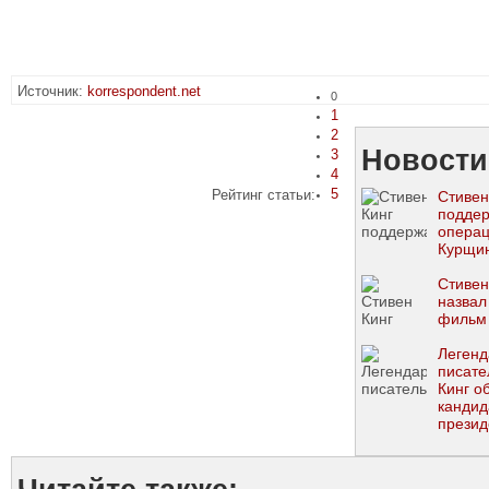
Источник:
korrespondent.net
0
1
2
Новости
3
4
5
Рейтинг статьи:
Стивен
подде
опера
Курщи
Стивен
назвал
фильм
Леген
писате
Кинг о
кандид
презид
расиз