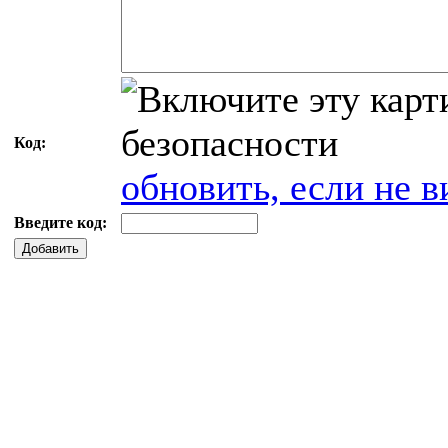
Код:
обновить, если не в
Введите код:
Добавить