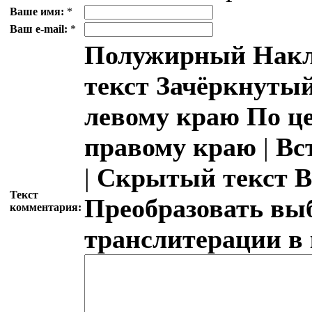
Ваше имя:
*
Ваш e-mail:
*
Полужирный
Накл
текст
Зачёркнутый
левому краю
По ц
правому краю
|
Вс
|
Скрытый текст
В
Текст
Преобразовать вы
комментария:
транслитерации в