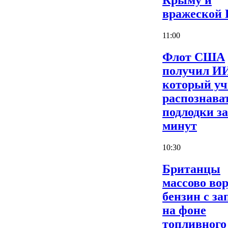
Крыму и
вражеской
11:00
Флот США
получил И
который уч
распознава
подлодки за
минут
10:30
Британцы
массово во
бензин с за
на фоне
топливного