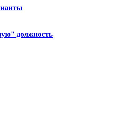
рианты
ную" должность