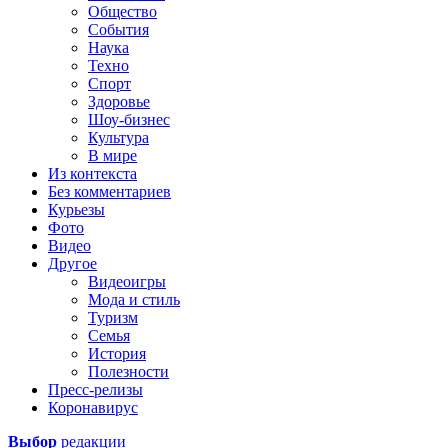
Общество
События
Наука
Техно
Спорт
Здоровье
Шоу-бизнес
Культура
В мире
Из контекста
Без комментариев
Курьезы
Фото
Видео
Другое
Видеоигры
Мода и стиль
Туризм
Семья
История
Полезности
Пресс-релизы
Коронавирус
Выбор
редакции