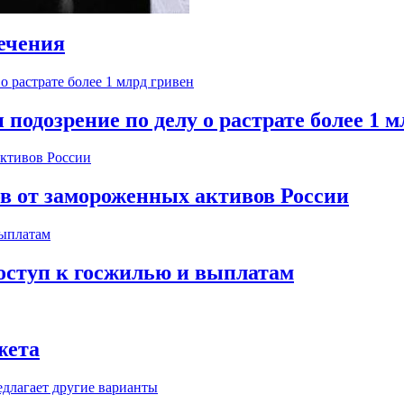
ечения
одозрение по делу о растрате более 1 м
ов от замороженных активов России
оступ к госжилью и выплатам
жета