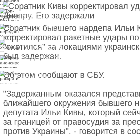
пресечения
Топ-чиновнику
Воздушных сил
вручили подозрение по
делу о растрате более
Соратник бывшего нардепа Ильи 
ЕС передаст Украине
1 млрд гривен
средства от доходов от
замороженных активов
корректировал ракетные удары по
России
Украинцы за рубежом
"охотился" за локациями украинс
могут потерять доступ
к госжилью и выплатам
был задержан.
Корецкий анонсировал
ревизию госбюджета
Об этом сообщают в СБУ.
Залужный
раскритиковал
вступление Украины в
НАТО и предлагает
другие варианты
"Задержанным оказался представ
ближайшего окружения бывшего н
депутата Ильи Кивы, который сей
за границей от правосудия за пре
против Украины", - говорится в с