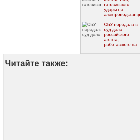
готовившего
удары по
электроподстанц
в 5 областях
Украины
СБУ передала в
суд дело
российского
агента,
работавшего на
Гиркина
Читайте также: