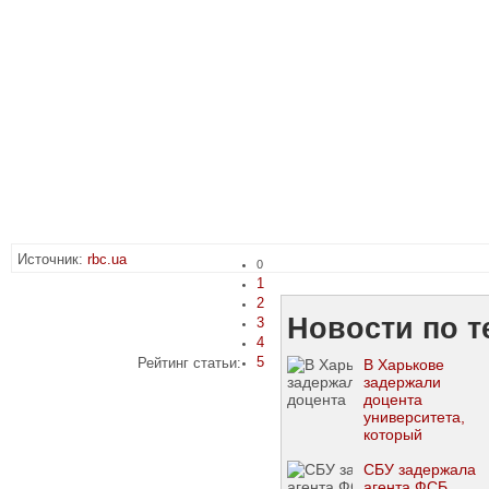
Источник:
rbc.ua
0
1
2
Новости по т
3
4
5
Рейтинг статьи:
В Харькове
задержали
доцента
университета,
который
корректировал
удары РФ по
СБУ задержала
городу
агента ФСБ,