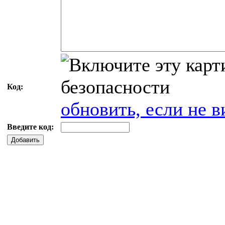
Код:
обновить, если не в
Введите код:
Добавить