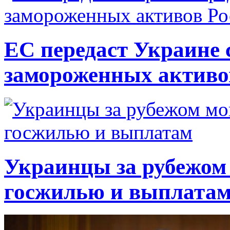
ЕС передаст Украине с
замороженных активо
Украинцы за рубежом 
госжилью и выплата