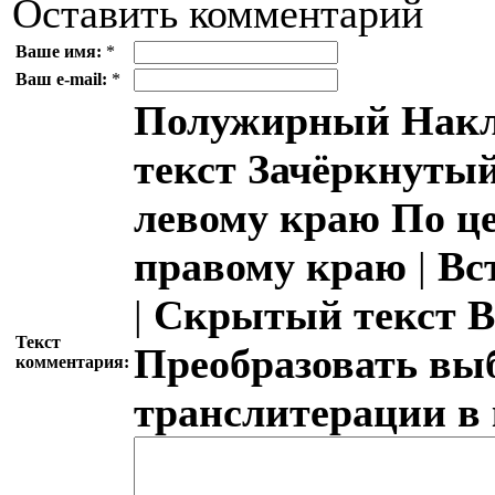
Оставить комментарий
Ваше имя:
*
Ваш e-mail:
*
Полужирный
Накл
текст
Зачёркнутый
левому краю
По ц
правому краю
|
Вс
|
Скрытый текст
В
Текст
Преобразовать вы
комментария:
транслитерации в